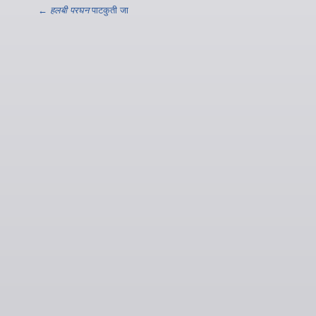
←
हलबी परघन
पाटकुती जा