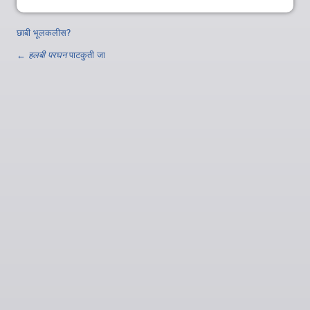
छाबी भूलकलीस?
←
हलबी परघन
पाटकुती जा